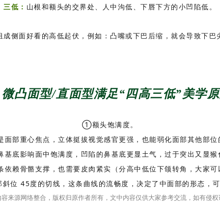
三低：
山根和额头的交界处、人中沟低、下唇下方的小凹陷低。
组成侧面好看的高低起伏，例如：凸嘴或下巴后缩，就会导致下巴
 微凸面型/直面型满足“四高三低”美学
①额头饱满度。
是面部重心焦点，立体挺拔视觉感官更强，也能弱化面部其他部位
鼻基底影响面中饱满度，凹陷的鼻基底更显土气，过于突出又显猴
条依赖骨骼支撑，也需要皮肉紧实（分高中低位下颌转角，大家可
面部斜位 45度的切线，这条曲线的流畅度，决定了中面部的形态，
内容来源网络整合，版权归原作者所有，文中内容仅供大家参考交流，如有侵权