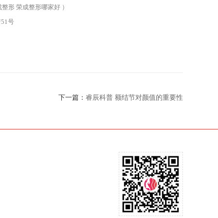
整形 荣成整形哪家好 ）
51号
下一篇：
睿辰科普 额结节对颜值的重要性