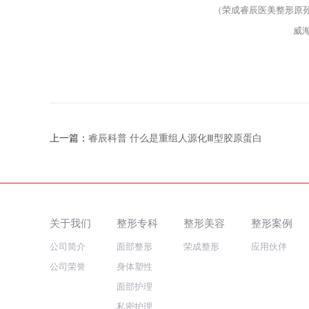
（荣成睿辰医美整形原孙
威海
上一篇：
睿辰科普 什么是重组人源化Ⅲ型胶原蛋白
关于我们
整形专科
整形美容
整形案例
公司简介
面部整形
荣成整形
应用伙伴
公司荣誉
身体塑性
面部护理
私密护理