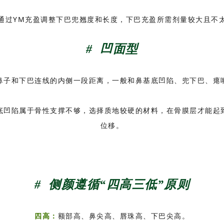
通过YM充盈调整下巴兜翘度和长度，下巴充盈所需剂量较大且不
# 凹面型
鼻子和下巴连线的内侧一段距离，一般和鼻基底凹陷、兜下巴、瘪
底凹陷属于骨性支撑不够，选择质地较硬的材料，在骨膜层才能起
位移。
# 侧颜遵循“四高三低”原则
四高：
额部高、鼻尖高、唇珠高、下巴尖高。