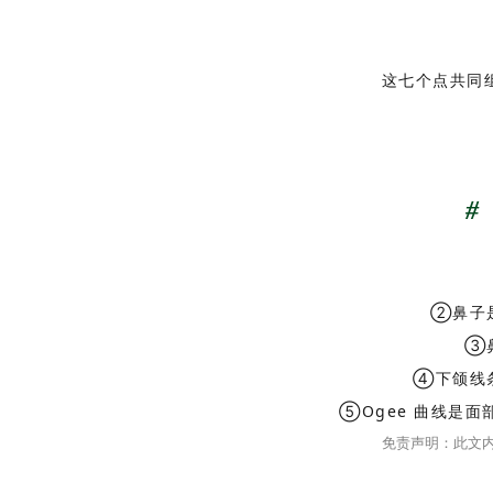
这七个点共同
#
②鼻子
③
④下颌线
⑤Ogee 曲线是
免责声明：此文