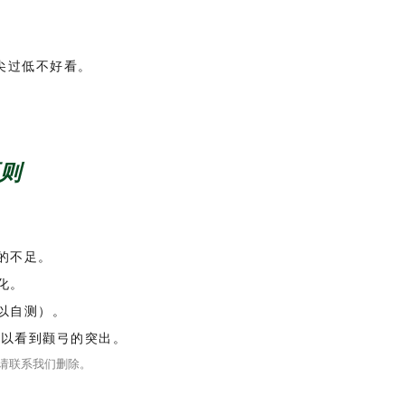
尖过低不好看。
原则
的不足。
化。
以自测）。
可以看到颧弓的突出。
请联系我们删除。